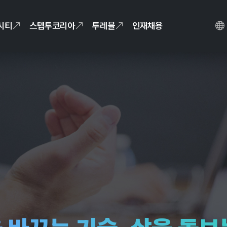
시티
스텝투코리아
투레블
인재채용
 향한 혁신, K-CYBER 